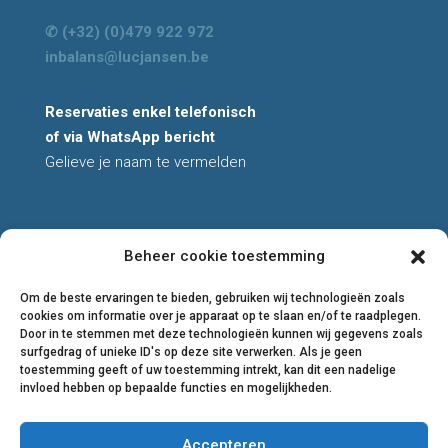
✆ (+32) (0)479 922 972
inbalans@lucjansen.be
Reservaties enkel telefonisch
of via WhatsApp bericht
Gelieve je naam te vermelden
Beheer cookie toestemming
All rights reserved
© 2026 Luc Jansen
Om de beste ervaringen te bieden, gebruiken wij technologieën zoals
cookies om informatie over je apparaat op te slaan en/of te raadplegen.
Privacyverklaring
Door in te stemmen met deze technologieën kunnen wij gegevens zoals
Cookiebeleid
surfgedrag of unieke ID's op deze site verwerken. Als je geen
toestemming geeft of uw toestemming intrekt, kan dit een nadelige
Algemene voorwaarden
invloed hebben op bepaalde functies en mogelijkheden.
Accepteren