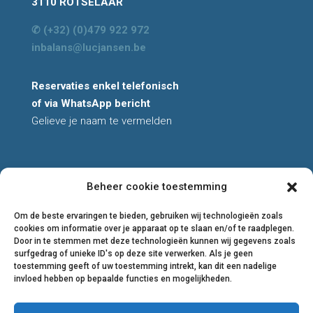
3110 ROTSELAAR
✆ (+32) (0)479 922 972
inbalans@lucjansen.be
Reservaties enkel telefonisch
of via WhatsApp bericht
Gelieve je naam te vermelden
Beheer cookie toestemming
All rights reserved
© 2026 Luc Jansen
Om de beste ervaringen te bieden, gebruiken wij technologieën zoals
cookies om informatie over je apparaat op te slaan en/of te raadplegen.
Privacyverklaring
Door in te stemmen met deze technologieën kunnen wij gegevens zoals
Cookiebeleid
surfgedrag of unieke ID's op deze site verwerken. Als je geen
Algemene voorwaarden
toestemming geeft of uw toestemming intrekt, kan dit een nadelige
invloed hebben op bepaalde functies en mogelijkheden.