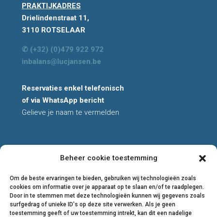
PRAKTIJKADRES
Drielindenstraat 11,
3110 ROTSELAAR
✆ (+32) (0)479 922 972
inbalans@lucjansen.be
Reservaties enkel telefonisch
of via WhatsApp bericht
Gelieve je naam te vermelden
Beheer cookie toestemming
All rights reserved
© 2026 Luc Jansen
Om de beste ervaringen te bieden, gebruiken wij technologieën zoals
cookies om informatie over je apparaat op te slaan en/of te raadplegen.
Privacyverklaring
Door in te stemmen met deze technologieën kunnen wij gegevens zoals
Cookiebeleid
surfgedrag of unieke ID's op deze site verwerken. Als je geen
toestemming geeft of uw toestemming intrekt, kan dit een nadelige
Algemene voorwaarden