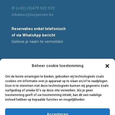
✆ (+32) (0)479 922 972
inbalans@lucjansen.be
Reservaties enkel telefonisch
of via WhatsApp bericht
Gelieve je naam te vermelden
Beheer cookie toestemming
All rights reserved
© 2026 Luc Jansen
Om de beste ervaringen te bieden, gebruiken wij technologieën zoals
cookies om informatie over je apparaat op te slaan en/of te raadplegen.
Privacyverklaring
Door in te stemmen met deze technologieën kunnen wij gegevens zoals
Cookiebeleid
surfgedrag of unieke ID's op deze site verwerken. Als je geen
toestemming geeft of uw toestemming intrekt, kan dit een nadelige
Algemene voorwaarden
invloed hebben op bepaalde functies en mogelijkheden.
Accepteren