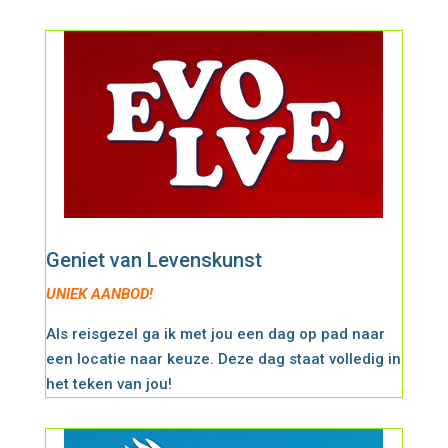
Geniet van Levenskunst
UNIEK AANBOD!
Als reisgezel ga ik met jou een dag op pad naar
een locatie naar keuze. Deze dag staat volledig in
het teken van jou!