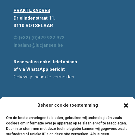
PRAKTIJKADRES
Drielindenstraat 11,
3110 ROTSELAAR
✆ (+32) (0)479 922 972
inbalans@lucjansen.be
Reservaties enkel telefonisch
of via WhatsApp bericht
Gelieve je naam te vermelden
Beheer cookie toestemming
All rights reserved
© 2026 Luc Jansen
Om de beste ervaringen te bieden, gebruiken wij technologieën zoals
cookies om informatie over je apparaat op te slaan en/of te raadplegen.
Privacyverklaring
Door in te stemmen met deze technologieën kunnen wij gegevens zoals
Cookiebeleid
surfgedrag of unieke ID's op deze site verwerken. Als je geen