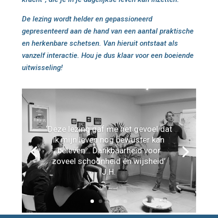
De lezing wordt helder en gepassioneerd
gepresenteerd aan de hand van een aantal praktische
en herkenbare schetsen. Van hieruit ontstaat als
vanzelf interactie. Hou je dus klaar voor een boeiende
uitwisseling!
‘Deze lezing gaf me het gevoel dat
ik mijn leven nog bewuster kan
beleven… Dankbaarheid voor
zoveel schoonheid én wijsheid’
J.H.