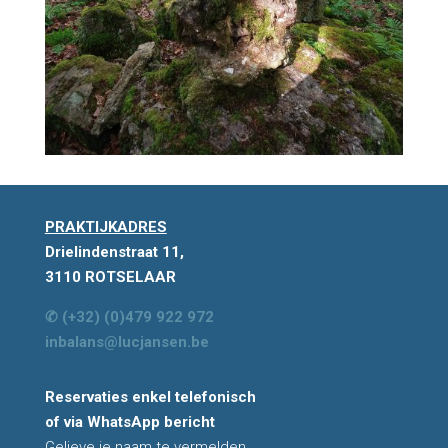
PRAKTIJKADRES
Drielindenstraat 11,
3110 ROTSELAAR
✆ (+32) (0)479 922 972
inbalans@lucjansen.be
Reservaties enkel telefonisch
of via WhatsApp bericht
Gelieve je naam te vermelden