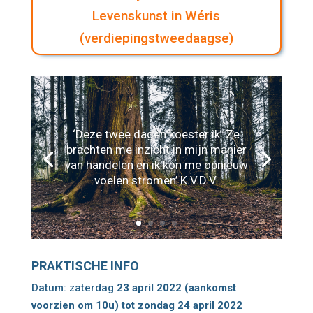
Levenskunst in Wéris
(verdiepingstweedaagse)
‘Deze twee dagen koester ik. Ze
brachten me inzicht in mijn manier
van handelen en ik kon me opnieuw
voelen stromen’ K.V.D.V.
PRAKTISCHE INFO
Datum: zaterdag
23 april 2022 (aankomst
voorzien om 10u) tot zondag 24 april 2022